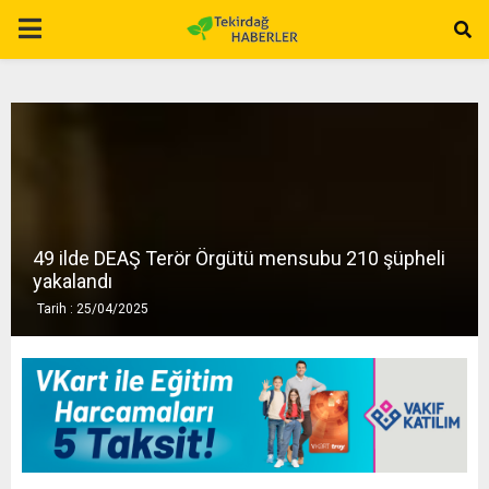
P
R
I
M
49 ilde DEAŞ Terör Örgütü mensubu 210 şüpheli
A
yakalandı
Tarih : 25/04/2025
R
Y
M