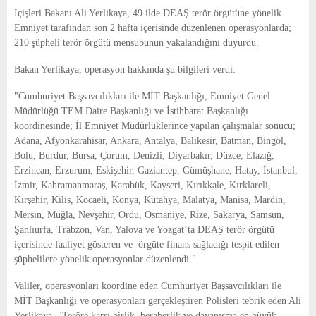
E
İçişleri Bakanı Ali Yerlikaya, 49 ilde DEAŞ terör örgütüne yönelik
Emniyet tarafından son 2 hafta içerisinde düzenlenen operasyonlarda;
N
210 şüpheli terör örgütü mensubunun yakalandığını duyurdu.
Bakan Yerlikaya, operasyon hakkında şu bilgileri verdi:
U
"Cumhuriyet Başsavcılıkları ile MİT Başkanlığı, Emniyet Genel
Müdürlüğü TEM Daire Başkanlığı ve İstihbarat Başkanlığı
koordinesinde; İl Emniyet Müdürlüklerince yapılan çalışmalar sonucu;
Adana, Afyonkarahisar, Ankara, Antalya, Balıkesir, Batman, Bingöl,
Bolu, Burdur, Bursa, Çorum, Denizli, Diyarbakır, Düzce, Elazığ,
Erzincan, Erzurum, Eskişehir, Gaziantep, Gümüşhane, Hatay, İstanbul,
İzmir, Kahramanmaraş, Karabük, Kayseri, Kırıkkale, Kırklareli,
Kırşehir, Kilis, Kocaeli, Konya, Kütahya, Malatya, Manisa, Mardin,
Mersin, Muğla, Nevşehir, Ordu, Osmaniye, Rize, Sakarya, Samsun,
Şanlıurfa, Trabzon, Van, Yalova ve Yozgat’ta DEAŞ terör örgütü
içerisinde faaliyet gösteren ve örgüte finans sağladığı tespit edilen
şüphelilere yönelik operasyonlar düzenlendi."
Valiler, operasyonları koordine eden Cumhuriyet Başsavcılıkları ile
MİT Başkanlığı ve operasyonları gerçekleştiren Polisleri tebrik eden Ali
Yerlikaya, "Teröre karşı birlik, beraberlik ve dayanışma en büyük