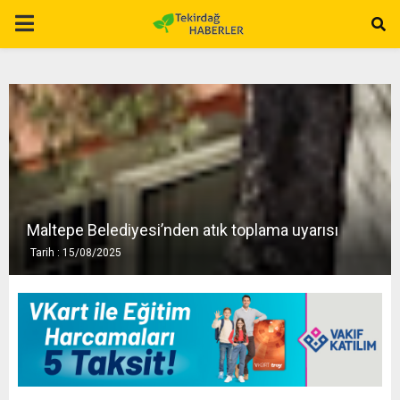
P
R
I
M
A
Maltepe Belediyesi’nden atık toplama uyarısı
Tarih : 15/08/2025
R
Y
M