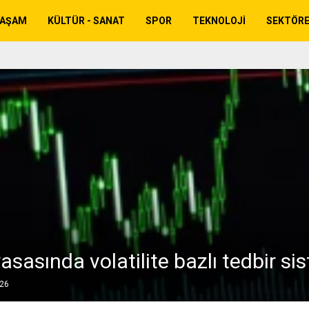
YAŞAM
KÜLTÜR - SANAT
SPOR
TEKNOLOJI
SEKTÖR
asasında volatilite bazlı tedbir si
026