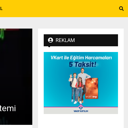
EL
REKLAM
stemi