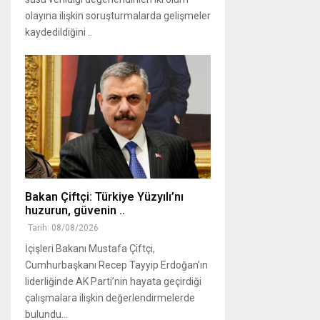
olayına ilişkin soruşturmalarda gelişmeler
kaydedildiğini ..
Bakan Çiftçi: Türkiye Yüzyılı’nı
huzurun, güvenin ..
Tarih: 08/08/2026
İçişleri Bakanı Mustafa Çiftçi,
Cumhurbaşkanı Recep Tayyip Erdoğan’ın
liderliğinde AK Parti’nin hayata geçirdiği
çalışmalara ilişkin değerlendirmelerde
bulundu...