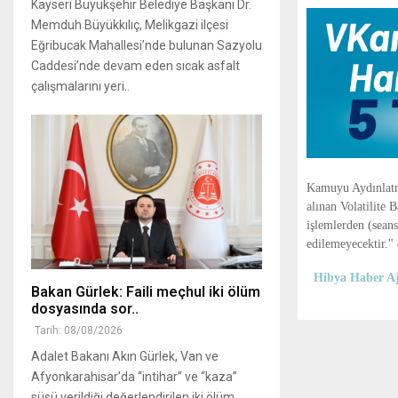
Kayseri Büyükşehir Belediye Başkanı Dr.
Memduh Büyükkılıç, Melikgazi ilçesi
Eğribucak Mahallesi’nde bulunan Sazyolu
Caddesi’nde devam eden sıcak asfalt
çalışmalarını yeri..
Kamuyu Aydınlatm
alınan Volatilit
işlemlerden (seans
edilemeyecektir.'' 
Hibya Haber Aj
Bakan Gürlek: Faili meçhul iki ölüm
dosyasında sor..
Tarih: 08/08/2026
Adalet Bakanı Akın Gürlek, Van ve
Afyonkarahisar’da “intihar” ve “kaza”
süsü verildiği değerlendirilen iki ölüm