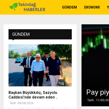
GÜNDEM
EKONOMI
GÜNDEM
Pay piy
Başkan Büyükkılıç, Sazyolu
Caddesi’nde devam eden ..
Tarih : 11/05/2
Tarih: 08/08/2026